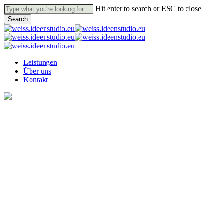
Skip
Hit enter to search or ESC to close
to
Search
main
Close
content
Search
Menu
Leistungen
Über uns
Kontakt